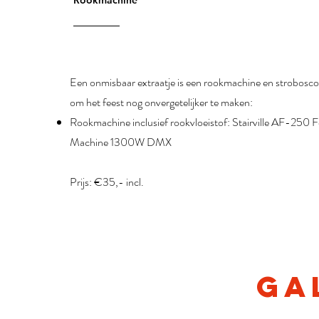
Rookmachine
Een onmisbaar extraatje is een rookmachine en strobosc
om het feest nog onvergetelijker te maken:
Rookmachine inclusief rookvloeistof: Stairville AF-250 
Machine 1300W DMX
Prijs: €35,- incl.
GA